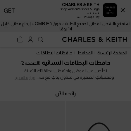
CHARLES & KEITH
Shop Women's Shoes & Bags
GET
GET - In Google Play
استمتع بالشحن المجاني لجميع الطلبات فوق ٣٦ OMR + إرجاع مجاني خلال
14 يومًا!
استمتع بالشحن المجاني لجميع الطلبات فوق ٣٦ OMR + إرجاع مجاني خلال
14 يومًا!
الصفحة الرئيسية
المحافظ
حافظات البطاقات
حافظات البطاقات النسائية
(الصفحة 2)
تخلّصي من الفوضى واحتفظي ببطاقاتكِ الثمينة
ومقتنياتكِ الصغيرة في متناول يدكِ مع تشكيلتنا الراقية
قراءة المزيد
من حافظات البطاقات. مع تسارع نمط الحياة العصري
وانتشار أنظمة الدفع الذكي، أصبحتِ بحاجة إلى رفيقة
رائجة الآن
صغيرة أنيقة تحفظ بطاقاتكِ بكل سلاسة. سواء اخترتِ
تصاميم الزر الكبس، أو السحّاب العلوي، أو الفتحات
المتعددة، فإن تشكيلتنا من حافظات البطاقات النسائية
تأتي بحجم نحيف ومدمج يرافقكِ أينما انطلقتِ، حتى دون
الحاجة إلى حقيبة.