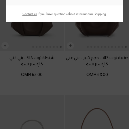
Contact us
if you have questions about international shipping.
حقيبة توت كالا - حجم كبير
-
بني غني
شنطة توت كالا
-
بني غني
كالإسبريسو
كالإسبريسو
62.00 OMR
68.00 OMR