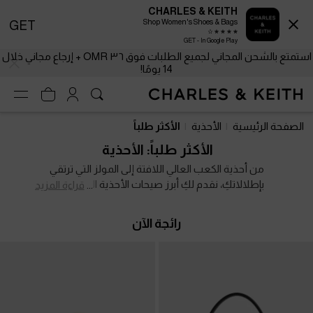
CHARLES & KEITH
Shop Women's Shoes & Bags
GET
GET - In Google Play
استمتع بالشحن المجاني لجميع الطلبات فوق ٣٦ OMR + إرجاع مجاني خلال
14 يومًا!
استمتع بالشحن المجاني لجميع الطلبات فوق ٣٦ OMR + إرجاع مجاني خلال
14 يومًا!
الصفحة الرئيسية
الأحذية
الأكثر طلباً
الأكثر طلباً: الأحذية
من أحذية الكعب العالي اللافتة إلى المولز التي ترتقي
بإطلالاتكِ، نقدم لكِ أبرز صيحات الأحذية الرائجة لهذا
قراءة المزيد
الموسم. استلهمي إطلالاتكِ الجديدة من تشكيلتنا
المختارة بعناية، واكتشفي أفضل القطع التي تستحق أن
رائجة الآن
تنضم إلى خزانة أناقتكِ. تحت إشراف خبرائنا، صُممت هذه
المجموعة العصرية خصيصًا لتواكبي أحدث صيحات
الموضة، فلا تفوتي الفرصة.