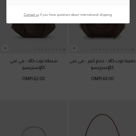
Contact us
if you have questions about international shipping.
حقيبة توت كالا - حجم كبير
-
بني غني
شنطة توت كالا
-
بني غني
كالإسبريسو
كالإسبريسو
62.00 OMR
68.00 OMR