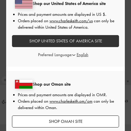
Shop our United States of America site
Prices and payment amounts are displayed in
US $
.
Orders placed on
www.charleskeith.com/us
can only be
delivered within United States of America.
SHOP UNITED STATES OF AMERICA SITE
Preferred Language:
Shop our Oman site
Prices and payment amounts are displayed in
OMR
.
حقيبة إيست بتصميم لامع
-
وردي
حقيبة إيست بتصميم لامع
-
برونزي
Orders placed on
www.charleskeith.om/om
can only be
delivered within Oman.
40.00 OMR
40.00 OMR
SHOP OMAN SITE