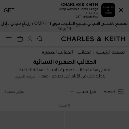
CHARLES & KEITH
Shop Women's Shoes & Bags
GET
GET - In Google Play
استمتع بالشحن المجاني لجميع الطلبات فوق ٣٦ OMR + إرجاع مجاني خلال
14 يومًا!
استمتع بالشحن المجاني لجميع الطلبات فوق ٣٦ OMR + إرجاع مجاني خلال
14 يومًا!
الصفحة الرئيسية
الحقائب
الحقائب الصغيرة
الحقائب الصغيرة النسائية
اجعلي هذه الحقائب الصغيرة اللمسة النهائية المثالية
لإطلالاتكِ في الأيام التي تحتاجين فيها فقط إلى
قراءة المزيد
الأساسيات: هاتفكِ، سماعاتكِ، أحمر شفاهكِ ومفاتيحكِ.
تسوّقي الآن من تشكيلتنا التي تجمع بين الكروس بودي،
فرز حسب
تصفية
عرض حسب 3
السادل، التوت باج الصغيرة وحقائب الهاتف، واختاري
التصميم الذي يعبر عن مزاجكِ وأسلوبكِ.
11 نتيجة