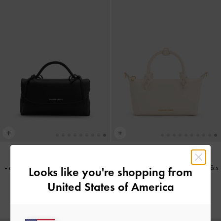
حقيبة توت بحمالة يد مزينة بعقدة
-
محفظة "هازل" بسلسلة وعقدة
-
Looks like you're shopping from
كريمي
أسود كلاسيكي
United States of America
35.00 OMR
42.00 OMR