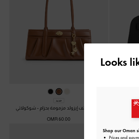
Looks l
جديد
سود
شنطة كتف إيزولد مزمومة بحزام
-
شوكولاتي
60.00 OMR
Shop our Oman si
Prices and paym