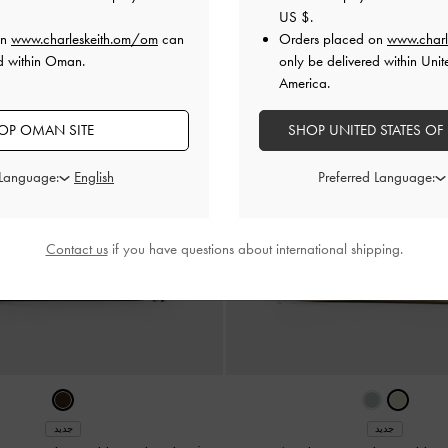
US $
.
on
www.charleskeith.om/om
can
Orders placed on
www.charl
ed within Oman.
only be delivered within Unit
America.
OP OMAN SITE
SHOP UNITED STATES OF
 Language:
Preferred Language:
Contact us
if you have questions about international shipping.
جديد
جديد