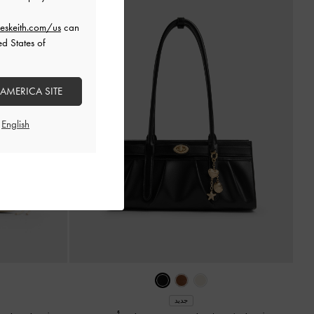
eskeith.com/us
can
ed States of
 AMERICA SITE
جديد