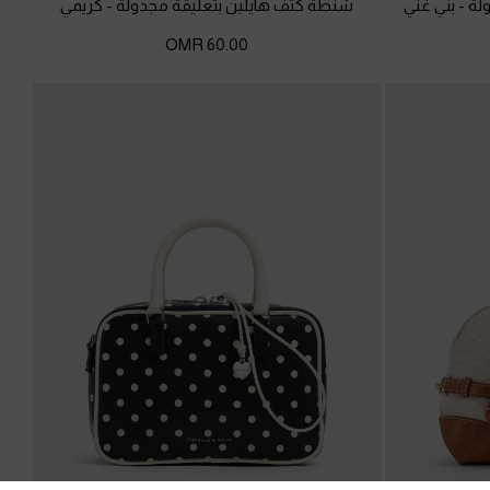
ولة
-
بني غني
شنطة كتف هايلين بتعليقة مجدولة
-
كريمي
60.00 OMR