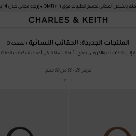
بالشحن المجاني لجميع الطلبات فوق ٣٦ OMR + إرجاع مجاني خلال 14 يومًا!
عرض
1
-
50
من
50
منتج
جديد
جديد
بة بولينغ بيريل
-
أسود
حقيبة بولينغ بيريل
-
زيتوني
45.00 OMR
45.00 OMR