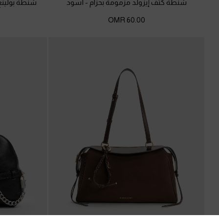
شنطة كتف إيزولد مزمومة بحزام
-
أسود
شنطة بولينغ
60.00 OMR