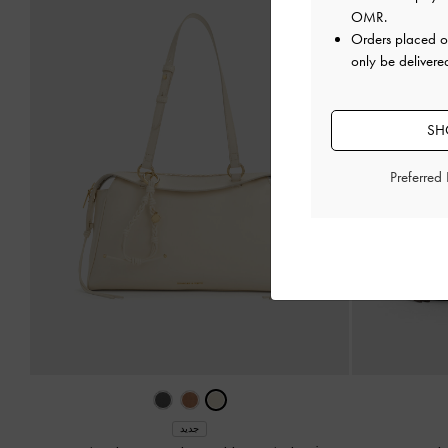
OMR
.
Orders placed 
only be deliver
SH
Preferred
جديد