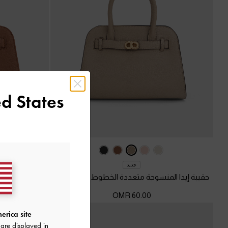
d States
جديد
حقيبة إيدا المنسوجة متعددة الخطوط - XL
-
تاوب
حقيبة ت
60.00 OMR
erica site
are displayed in