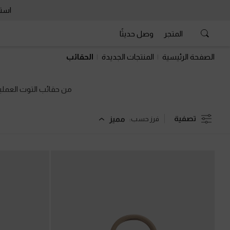
استمتع 
تصفية
مميز
فرز حسب:
جديد
حقيبة توت كالا منسوجة
-
أسود
حقي
68.00 OMR