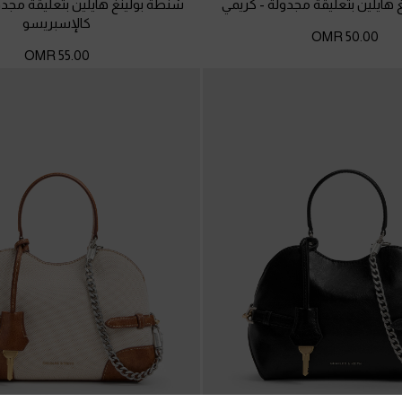
 هايلين بتعليقة مجدولة
-
كريمي
شنطة بولينغ هايلين بتعليقة مجد
كالإسبريسو
50.00 OMR
55.00 OMR