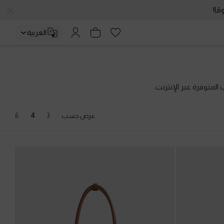
6
4
3
عرض حسب
جديد
 فاتح
حقيبة رافيا بمقبض علوي وزهرة
-
متعدد الألوان
45.00 OMR