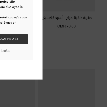
erica site
are displayed in
eskeith.com/us
can
حقيبة دلفينا بحزام
-
أسود كلاسيكي
حقيبة توت باج ميدوري 
ed States of
-
أسود كلاس
70.00 OMR
60.00 OMR
 AMERICA SITE