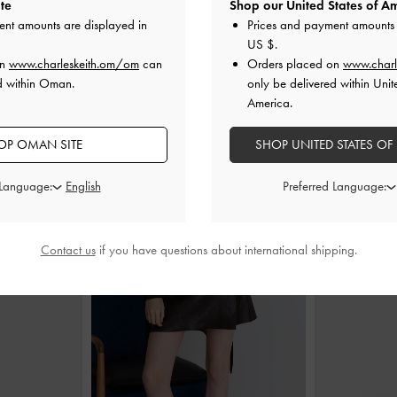
te
Shop our United States of Am
ent amounts are displayed in
Prices and payment amounts 
US $
.
on
www.charleskeith.om/om
can
Orders placed on
www.charl
بتصميم هندسي
حقيبة توت
-
أسود كلاسيكي
حقيبة تو
d within Oman.
only be delivered within Unit
يكي
OMR
58.00 OMR
America.
OP OMAN SITE
SHOP UNITED STATES OF
 Language:
Preferred Language:
ارتديه مع
Contact us
if you have questions about international shipping.