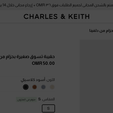
بالشحن المجاني لجميع الطلبات فوق ٣٦ OMR + إرجاع مجاني خلال 14 يومًا!
ام من دلفينا
حقيبة تسوق صغيرة بحزام من 
50.00 OMR
اللون:
أسود كلاسيكي
المقاس:
S
متوفر في المخزون
S