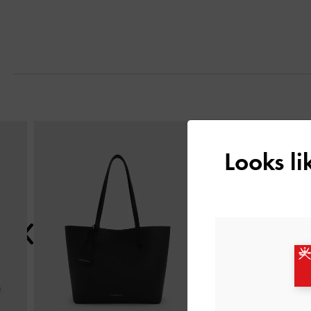
التالي
Looks l