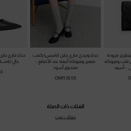
تطريز مزودة
حذاء ويندي ماري جاين (بامبس) بكعب
حذاء ماري جا
قلب وفيونكة،
صغير وفيونكة أنيقة عند الأصابع
-
عالٍ (بامب)
.
-
أسود
صندوق أسود
OMR
38.00 OMR
الفئات ذات الصلة
حقائب توت