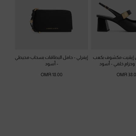
ين إيڤيت مكشوف بكعب
إيفرلي - حامل البطاقات بسحاب محيطي
 وحزام خلفي
-
أسود
-
أسود
18.00 OMR
38.00 