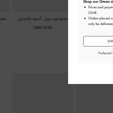
Shop our Oman si
Prices and paym
OMR
.
Orders placed 
ت
-
أسود كلاسيكي
حقيبة توت بريل
-
أسود كلاسيكي
حقيب
only be delivere
70.00 OMR
62.00 
SH
Preferred