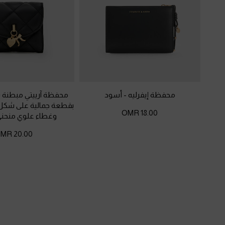
محفظة إيفرليه
-
أسود
محفظة آرييتي مبطنة ب
بقطعة جمالية على شكل 
18.00 OMR
وغطاء علوي منحني
20.00 OMR