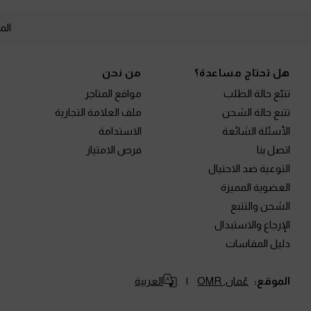
الم
Site footer
هل تحتاج مساعدة؟
من نحن
تتبّع حالة الطلب
مواقع المتاجر
تتبع حالة الشحن
ملف العلامة التجارية
الأسئلة الشائعة
الاستدامة
اتصل بنا
فرص الامتياز
التوعية ضد الاحتيال
العضوية المميزة
الشحن والتتبع
الإرجاع والاستبدال
دليل المقاسات
الموقع:
عُمان,
OMR
العربية