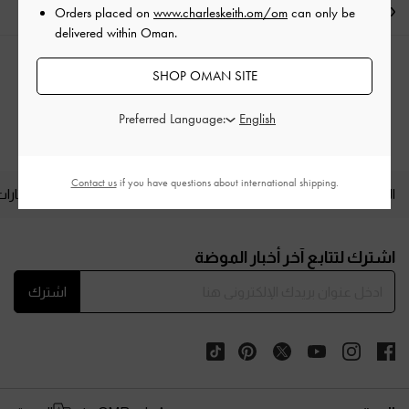
الشحن والإرجاع
Orders placed on
www.charleskeith.om/om
can only be
delivered within Oman.
الفئات ذات الصلة
SHOP OMAN SITE
الصنادل المنزلقة
الصنادل
Preferred Language:
Contact us
if you have questions about international shipping.
المنتجات الجديدة
الأحذية
الحقائب
المحافظ
مختارات
Site footer
اشترك لتتابع آخر أخبار الموضة
اشترك