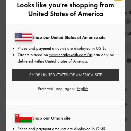
Looks like you're shopping from
United States of America
اللون:
ذهبي
المقاس:
اختر المقاس
دليل المقاسات
Shop our United States of America site
41
40
39
38
37
36
35
Prices and payment amounts are displayed in
US $
.
Orders placed on
www.charleskeith.com/us
can only be
delivered within United States of America.
هل أعجبكَ ما رأيت؟
SHOP UNITED STATES OF AMERICA SITE
عرض منتجاتٍ مشابهة
Preferred Language:
ملاحظات المحرر
تفاصيل المنتج وتعليمات العناية
Shop our Oman site
العروض الحصرية
Prices and payment amounts are displayed in
OMR
.