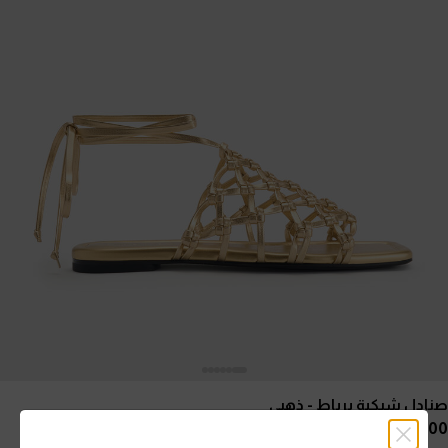
صنادل شبكية برباط
- ذهبي
35.00 OMR