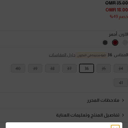
35.00 OMR
18.00 OMR
خصم 49%
اللون:
أحمر
المقاس:
36
دليل المقاسات
كمية محدودة في المخزون
40
39
38
37
36
35
34
41
ملاحظات المحرر
تفاصيل المنتج وتعليمات العناية