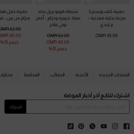
حقيبة كتف ويستريا
شنطة هوبو بريل بجلد
حقيبة حمل قما
مزينة بحلية معدنية
-
معاد تدويره وحزام
-
أحمر
بحزام من بين
-
قر
برغندي
توتي فاخر
62.00 OMR
40.00 OMR
62.00 OMR
45.00 OMR
40.00 OMR
خصم 35%
خصم 35%
المنتجات الجديدة
الأحذية
الحقائب
المحافظ
مختارات
Site footer
اشترك لتتابع آخر أخبار الموضة
اشترك