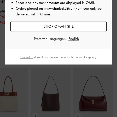
-
ماروني
حلقة إصبع
-
برغندي
بالترتر
-
برغند
Prices and payment amounts are displayed in
OMR
.
Orders placed on
www.charleskeith.om/om
can only be
40.00 OMR
32.00 OMR
38.00 OMR
delivered within Oman.
28.00 OMR
20.00 OMR
خصم 38%
خصم 30%
SHOP OMAN SITE
Preferred Language:
Contact us
if you have questions about international shipping.
ارتديه مع