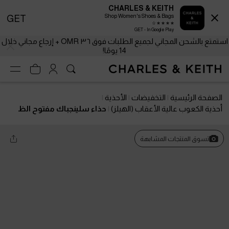
CHARLES & KEITH
Shop Women's Shoes & Bags
GET
GET - In Google Play
استمتع بالشحن المجاني لجميع الطلبات فوق ٣٦ OMR + إرجاع مجاني خلال
14 يومًا!
الصفحة الرئيسية
التخفيضات
الأحذية
أحذية الكعوب عالية الأعقاب (الهيلز)
حذاء سلينجباك مفتوح الظ
هر بكعب كيتن ومقدمة مدببة ومظهر لامع
تسوق المنتجات المشابهة