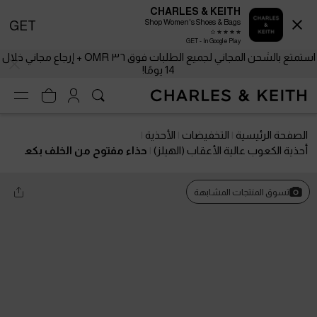
CHARLES & KEITH
Shop Women's Shoes & Bags
GET
GET - In Google Play
استمتع بالشحن المجاني لجميع الطلبات فوق ٣٦ OMR + إرجاع مجاني خلال
14 يومًا!
الصفحة الرئيسية
التخفيضات
الأحذية
أحذية الكعوب عالية الأعقاب (الهيلز)
حذاء مفتوح من الخلف بكع
ب القطة الكلاسيكي ولمعة معدنية
تسوق المنتجات المشابهة