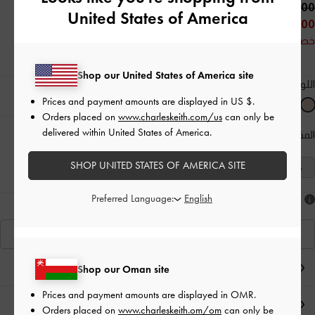
38.00 OMR
United States of America
20.00 OMR
خصم 47%
Shop our United States of America site
اللون:
لون البشرة الطبيعي
Prices and payment amounts are displayed in
US $
.
Orders placed on
www.charleskeith.com/us
can only be
delivered within United States of America.
المقاس:
اختر المقاس
دليل المقاسات
SHOP UNITED STATES OF AMERICA SITE
41
40
39
38
37
36
35
Preferred Language:
هل أعجبكَ ما رأيت؟
عرض منتجاتٍ مشابهة
ملاحظات المحرر
Shop our Oman site
Prices and payment amounts are displayed in
OMR
.
تفاصيل المنتج وتعليمات العناية
Orders placed on
www.charleskeith.om/om
can only be