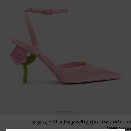
حذاء بكعب مدبب مزين بالزهور وحزام للكاحل
- وردي
40.00 OMR