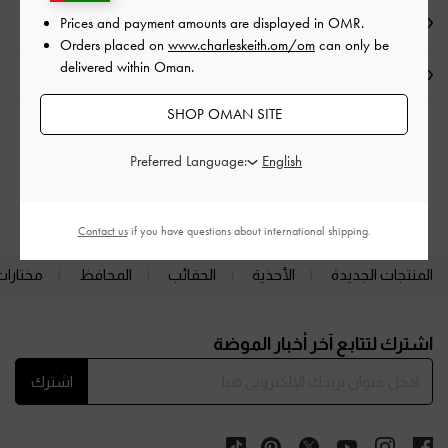
Prices and payment amounts are displayed in
OMR
.
العروض الحصرية
Orders placed on
www.charleskeith.om/om
can only be
delivered within Oman.
الشحن والإرجاع
SHOP OMAN SITE
الفئات ذات الصلة
Preferred Language:
كعب عالي
أحذية الكعب العالي (هيلز)
Contact us
if you have questions about international shipping.
المنتجات الجديدة
الأحذية
الحقائب
المحافظ
مختارات
Site footer
اشترك لتتابع آخر أخبار الموضة
اشترك