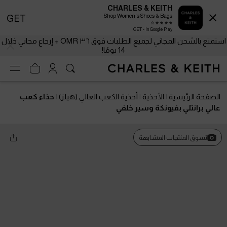
CHARLES & KEITH
Shop Women's Shoes & Bags
GET
GET - In Google Play
استمتع بالشحن المجاني لجميع الطلبات فوق ٣٦ OMR + إرجاع مجاني خلال
14 يومًا!
الصفحة الرئيسية
الأحذية
أحذية الكعب العالي (هيلز)
حذاء كعب
عالي برانتلي بفيونكة وسير خلفي
تسوق المنتجات المشابهة