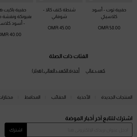
حقيبة توت
-
أسود
شنطة كتف كالا
-
حقيبة باكيت ه
كلاسيكي
شوفاني
بفيونكة ونقشة 
-
أسود كلاسي
45.00 OMR
58.00 OMR
40.00 OMR
الفئات ذات الصلة
كعب عالي
أحذية الكعب العالي (هيلز)
المنتجات الجديدة
الأحذية
الحقائب
المحافظ
مختارات
Site footer
اشترك لتتابع آخر أخبار الموضة
اشترك