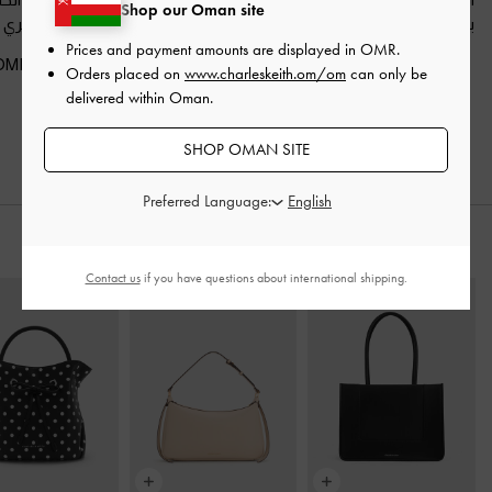
Shop our Oman site
بكعب قصير (كيتنز)
-
لون
الخلف ومزين بحزام
شرشيري
البشرة الطبيعي
مرصّع بالأحجار
-
فضي
Prices and payment amounts are displayed in
OMR
.
40.00 OMR
Orders placed on
www.charleskeith.om/om
can only be
35.00 OMR
58.00 OMR
delivered within Oman.
25.00 OMR
40.00 OMR
خصم 31%
خصم 29%
SHOP OMAN SITE
Preferred Language:
ارتديه مع
Contact us
if you have questions about international shipping.