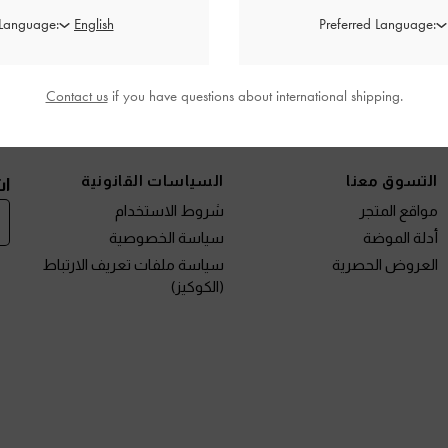
 Language:
Preferred Language:
Contact us
if you have questions about international shipping.
نتجات الجديدة
الأحذية
الحقائب
المحافظ
مختارات لك
التسوق معنا
السياسات القانونية
اش
مواقع المتجر
شروط الاستخدام
أدلة الموضة
سياسة الخصوصية
العروض الحصرية
سياسة ملفات تعريف الارتباط
(الكوكيز)