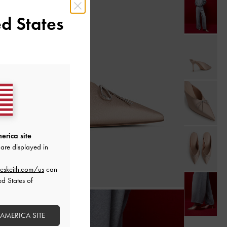
d States
erica site
are displayed in
eskeith.com/us
can
ed States of
 AMERICA SITE