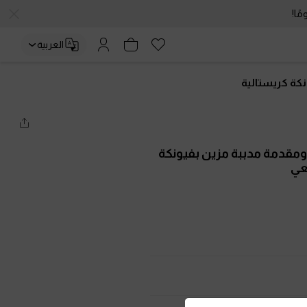
العربية
كة كريستالية
ومقدمة مدببة مزين بفيونكة
عي