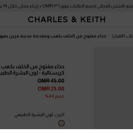
بالشحن المجاني لجميع الطلبات فوق ٣٦ OMR + إرجاع مجاني خلال 14 يومًا!
اب (الهيلز)
حذاء مفتوح من الخلف بكعب ومقدمة مدببة مزين بفيون
حذاء مفتوح من الخلف بكعب 
كريستالية
- لون البشرة الطبي
45.00 OMR
25.00 OMR
خصم 44%
اللون:
لون البشرة الطبيعي