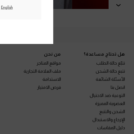
التالي
الم
Site footer
هل تحتاج مساعدة؟
من نحن
تتبّع حالة الطلب
مواقع المتاجر
تتبع حالة الشحن
ملف العلامة التجارية
الأسئلة الشائعة
الاستدامة
اتصل بنا
فرص الامتياز
التوعية ضد الاحتيال
العضوية المميزة
الشحن والتتبع
الإرجاع والاستبدال
دليل المقاسات