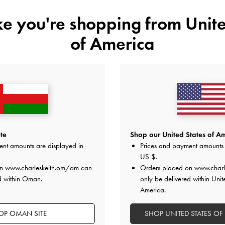
المقاس:
اختر المقاس
دليل المقاسا
ike you're shopping from
Unite
38
37
36
35
of America
هل أعجبكَ ما رأيت؟
عرض منتجا
غير 
أضف إلى قائمة الرغبات
te
Shop our United States of Am
ملاحظات المحرر
ent amounts are displayed in
Prices and payment amounts 
تفاصيل المنتج وتعليمات العنا
العروض الحصرية
US $
.
الشحن والإرجاع
on
www.charleskeith.om/om
can
Orders placed on
www.charl
d within Oman.
only be delivered within Unit
America.
OP OMAN SITE
SHOP UNITED STATES OF