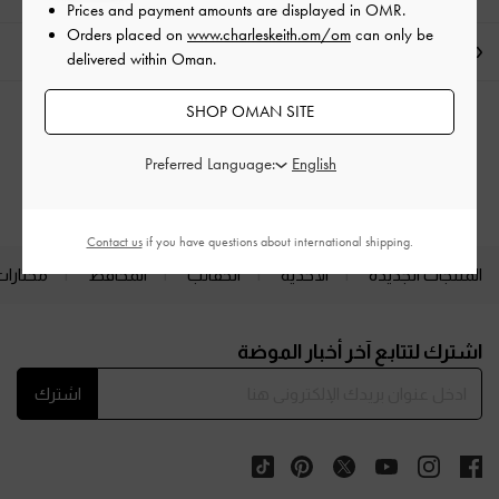
Prices and payment amounts are displayed in
OMR
.
Orders placed on
www.charleskeith.om/om
can only be
الشحن والإرجاع
delivered within Oman.
SHOP OMAN SITE
الفئات ذات الصلة
Preferred Language:
الصنادل المنزلقة
الصنادل
Contact us
if you have questions about international shipping.
المنتجات الجديدة
الأحذية
الحقائب
المحافظ
مختارات
Site footer
اشترك لتتابع آخر أخبار الموضة
اشترك