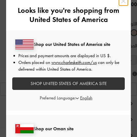
50.00 OMR
Looks like you're shopping from
United States of America
اللون:
ذهبي
Shop our United States of America site
المقاس:
اختر المقاس
دليل المقاسات
Prices and payment amounts are displayed in
US $
.
41
40
39
38
37
36
35
Orders placed on
www.charleskeith.com/us
can only be
delivered within United States of America.
هل أعجبكَ ما رأيت؟
SHOP UNITED STATES OF AMERICA SITE
عرض منتجاتٍ مشابهة
Preferred Language:
ملاحظات المحرر
تفاصيل المنتج وتعليمات العناية
Shop our Oman site
العروض الحصرية