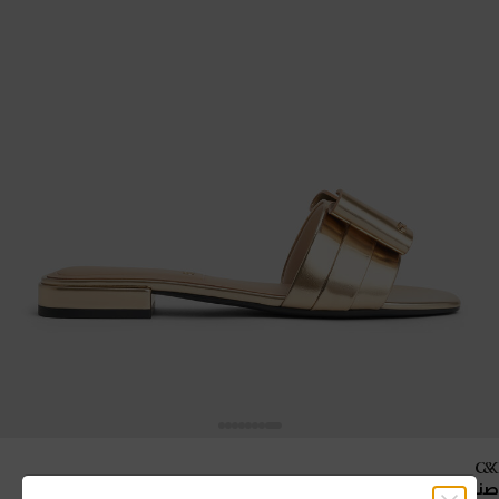
صندل لو بفيونكة من جلد ميتاليك
- ذهبي