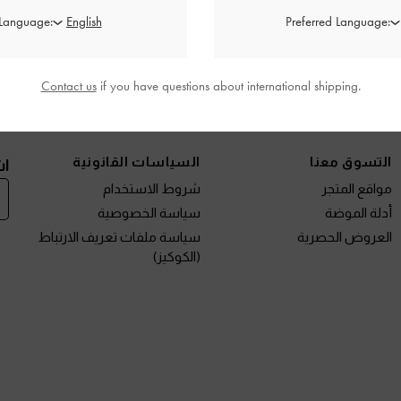
 Language:
Preferred Language:
Contact us
if you have questions about international shipping.
نتجات الجديدة
الأحذية
الحقائب
المحافظ
مختارات لك
التسوق معنا
السياسات القانونية
اش
مواقع المتجر
شروط الاستخدام
أدلة الموضة
سياسة الخصوصية
العروض الحصرية
سياسة ملفات تعريف الارتباط
(الكوكيز)