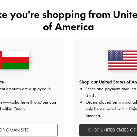
ike you're shopping from
Unite
هل أعجبكَ ما رأيت؟
عرض منتجا
of America
أعلمني عند 
أضف إلى قائمة الرغبات
ملاحظات المحرر
تفاصيل المنتج وتعليمات العنا
العروض الحصرية
الشحن والإرجاع
te
Shop our United States of Am
ent amounts are displayed in
Prices and payment amounts 
US $
.
on
www.charleskeith.om/om
can
Orders placed on
www.charl
d within Oman.
only be delivered within Unit
America.
OP OMAN SITE
SHOP UNITED STATES OF