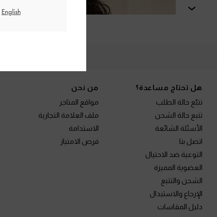
التالي
الم
Site footer
هل تحتاج مساعدة؟
من نحن
تتبّع حالة الطلب
مواقع المتاجر
تتبع حالة الشحن
ملف العلامة التجارية
الأسئلة الشائعة
الاستدامة
اتصل بنا
فرص الامتياز
التوعية ضد الاحتيال
العضوية المميزة
الشحن والتتبع
الإرجاع والاستبدال
دليل المقاسات