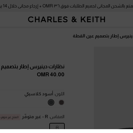
بالشحن المجاني لجميع الطلبات فوق ٣٦ OMR + إرجاع مجاني خلال 14 يومًا!
ينيرس إطار بتصميم عين القطة
نظارات دينيرس إطار بتصميم 
40.00 OMR
اللون:
أسود كلاسيكي
المقاس:
R
- غير متوفّر
المنتج غير متوفر حا
R