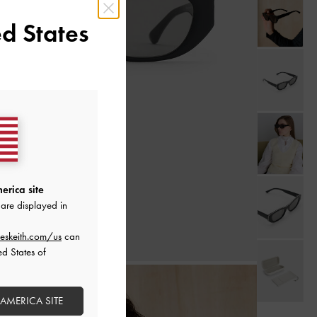
d States
erica site
are displayed in
eskeith.com/us
can
ed States of
 AMERICA SITE