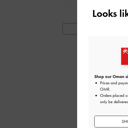
Looks l
تٍ مشابهة
توفر المنتج
ية
Shop our Oman si
Prices and paym
OMR
.
Orders placed 
only be delivere
SH