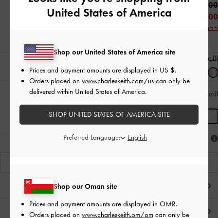
45.00 OMR
United States of America
30.00 OMR
خصم 33%
Shop our United States of America site
اللون:
وردي
Prices and payment amounts are displayed in
US $
.
Orders placed on
www.charleskeith.com/us
can only be
delivered within United States of America.
المقاس:
S
- غير متوفّر
دليل المقاسات
المنتج غير متوفر حاليًا
SHOP UNITED STATES OF AMERICA SITE
S
Preferred Language:
هل أعجبكَ ما رأيت؟
عرض منتجاتٍ مشابهة
ملاحظات المحرر
Shop our Oman site
Prices and payment amounts are displayed in
OMR
.
تفاصيل المنتج وتعليمات العناية
Orders placed on
www.charleskeith.om/om
can only be