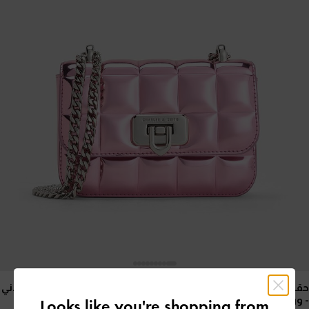
حقيبة مبطنة بنمط مربعات ومقبض على شكل سلسلة ولون معدني
- وردي
Looks like you're shopping from