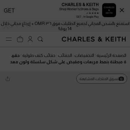
CHARLES & KEITH
Shop Women's Shoes & Bags
GET
GET - In Google Play
استمتع بالشحن المجاني لجميع الطلبات فوق ٣٦ OMR + إرجاع مجاني خلال
14 يومًا!
الصفحة الرئيسية
التخفيضات
الحقائب
حقائب كتف طولية
حقيب
ة مبطنة بنمط مربعات ومقبض على شكل سلسلة ولون معد
ني
تسوق المنتجات المشابهة