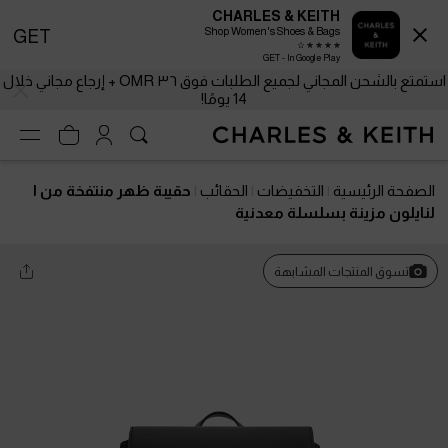
CHARLES & KEITH
Shop Women's Shoes & Bags
GET
GET - In Google Play
استمتع بالشحن المجاني لجميع الطلبات فوق ٣٦ OMR + إرجاع مجاني خلال
14 يومًا!
الصفحة الرئيسية
التخفيضات
الحقائب
حقيبة ظهر منتفخة من ا
لنايلون مزينة بسلسلة معدنية
تسوق المنتجات المشابهة