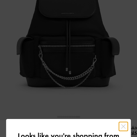
حقيبة ظهر منتفخة من النايلون مزينة بسلسلة معدنية
- أسود
كلاسيكي
Looks like you're shopping from