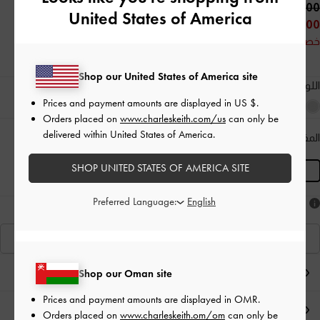
62.00 OMR
United States of America
32.00 OMR
خصم 48%
Shop our United States of America site
اللون:
أسود كلاسيكي
Prices and payment amounts are displayed in
US $
.
Orders placed on
www.charleskeith.com/us
can only be
delivered within United States of America.
المقاس:
L
- غير متوفّر
دليل المقاسات
المنتج غير متوفر حاليًا
SHOP UNITED STATES OF AMERICA SITE
L
Preferred Language:
هل أعجبكَ ما رأيت؟
عرض منتجاتٍ مشابهة
ملاحظات المحرر
Shop our Oman site
Prices and payment amounts are displayed in
OMR
.
تفاصيل المنتج وتعليمات العناية
Orders placed on
www.charleskeith.om/om
can only be