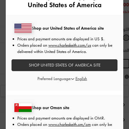
United States of America
40.00 OMR
خصم 31%
Shop our United States of America site
اللون:
رمادي
Prices and payment amounts are displayed in
US $
.
Orders placed on
www.charleskeith.com/us
can only be
المقاس:
L
- غير متوفّر
دليل المقاسات
delivered within United States of America.
المنتج غير متوفر حاليًا
L
SHOP UNITED STATES OF AMERICA SITE
هل أعجبكَ ما رأيت؟
Preferred Language:
عرض منتجاتٍ مشابهة
ملاحظات المحرر
Shop our Oman site
Prices and payment amounts are displayed in
OMR
.
تفاصيل المنتج وتعليمات العناية
Orders placed on
www.charleskeith.om/om
can only be