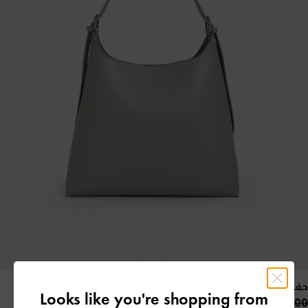
حقيبة هوبو هيرثا ترابيز واسعة
- رمادي
Looks like you're shopping from
58.00 OMR