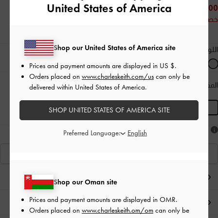
United States of America
25.00 OMR
خصم 50%
Shop our United States of America site
اللون:
رمادي
Prices and payment amounts are displayed in
US $
.
Orders placed on
www.charleskeith.com/us
can only be
المقاس:
L
- غير متوفّر
دليل المقاسات
delivered within United States of America.
المنتج غير متوفر حاليًا
L
SHOP UNITED STATES OF AMERICA SITE
هل أعجبكَ ما رأيت؟
Preferred Language:
عرض منتجاتٍ مشابهة
ملاحظات المحرر
Shop our Oman site
Prices and payment amounts are displayed in
OMR
.
تفاصيل المنتج وتعليمات العناية
Orders placed on
www.charleskeith.om/om
can only be