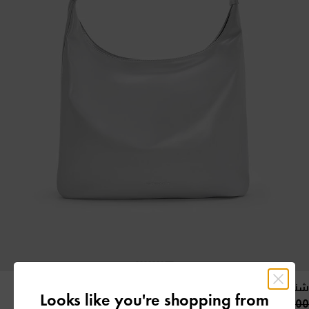
شنطة هوبو واسعة
- رمادي
Looks like you're shopping from
50.00 OMR