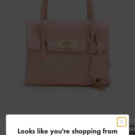
حقيبة توت "كيري" ميني بقفل دوار
- وردي
Looks like you're shopping from
55.00 OMR