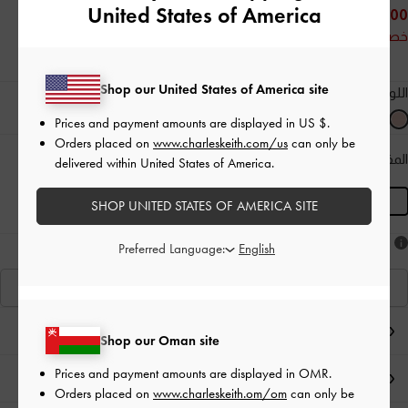
United States of America
35.00 OMR
خصم 36%
Shop our United States of America site
اللون:
وردي
Prices and payment amounts are displayed in
US $
.
Orders placed on
www.charleskeith.com/us
can only be
المقاس:
S
- غير متوفّر
دليل المقاسات
delivered within United States of America.
المنتج غير متوفر حاليًا
S
SHOP UNITED STATES OF AMERICA SITE
هل أعجبكَ ما رأيت؟
Preferred Language:
عرض منتجاتٍ مشابهة
ملاحظات المحرر
Shop our Oman site
Prices and payment amounts are displayed in
OMR
.
تفاصيل المنتج وتعليمات العناية
Orders placed on
www.charleskeith.om/om
can only be