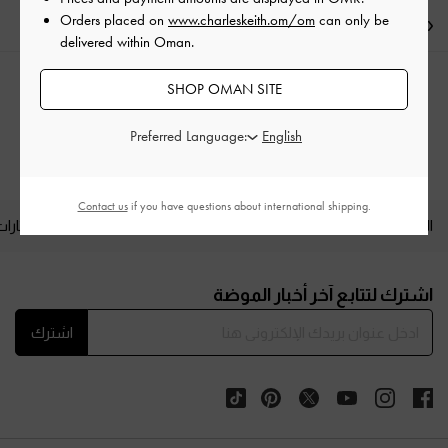
Orders placed on
www.charleskeith.om/om
can only be
الشحن والإرجاع
delivered within Oman.
SHOP OMAN SITE
الفئات ذات الصلة
Preferred Language:
حقائب توت
Contact us
if you have questions about international shipping.
المنتجات الجديدة
الأحذية
الحقائب
المحافظ
مختارات
Site footer
اشترك لتتابع آخر أخبار الموضة
اشترك