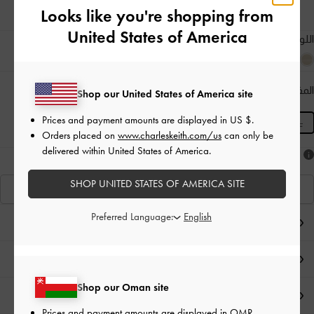
Looks like you're shopping from
United States of America
اللون:
أسود كلاسيكي
المقاس:
XL
- غير متوفّر
المنتج غير متوفر حاليًا
Shop our United States of America site
Prices and payment amounts are displayed in
US $
.
XL
Orders placed on
www.charleskeith.com/us
can only be
delivered within United States of America.
هل أعجبكَ ما رأيت؟
SHOP UNITED STATES OF AMERICA SITE
عرض منتجاتٍ مشابهة
Preferred Language:
ملاحظات المحرر
تفاصيل المنتج وتعليمات العناية
Shop our Oman site
العروض الحصرية
Prices and payment amounts are displayed in
OMR
.