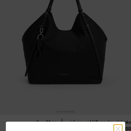
حقيبة تسوق من النايلون من ليفي
- أسود كلاسيكي
58.00 OMR