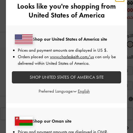
42.00 OMR
Looks like you're shopping from
25.00 OMR
United States of America
خصم 40%
اللون:
لون البشرة الطبيعي
Shop our United States of America site
Prices and payment amounts are displayed in
US $
.
Orders placed on
www.charleskeith.com/us
can only be
المقاس:
اختر المقاس
دليل المقاسات
delivered within United States of America.
40
39
38
37
36
35
34
SHOP UNITED STATES OF AMERICA SITE
41
Preferred Language:
هل أعجبكَ ما رأيت؟
عرض منتجاتٍ مشابهة
Shop our Oman site
ملاحظات المحرر
Prices and payment amounts are displayed in
OMR
.