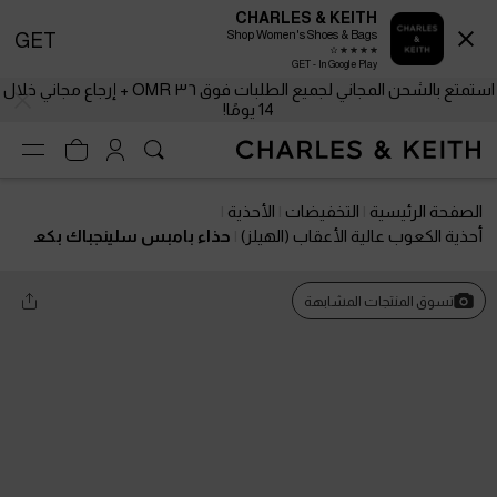
CHARLES & KEITH
Shop Women's Shoes & Bags
GET
GET - In Google Play
استمتع بالشحن المجاني لجميع الطلبات فوق ٣٦ OMR + إرجاع مجاني خلال
14 يومًا!
الصفحة الرئيسية
التخفيضات
الأحذية
أحذية الكعوب عالية الأعقاب (الهيلز)
حذاء بامبس سلينجباك بكع
ب صغير وفيونكة كريستالية
تسوق المنتجات المشابهة