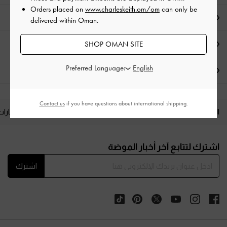
Orders placed on
www.charleskeith.om/om
can only be
تفاصيل المنتج وتعليمات العناية
delivered within Oman.
SHOP OMAN SITE
العروض الحصرية
Preferred Language:
الشحن والإرجاع
Contact us
if you have questions about international shipping.
المنتجات الجديدة
الأحذية
الحقائب
المحافظ
مختارات
Site footer
اشترك لتتابع آخر أخبار الموضة
اشترك