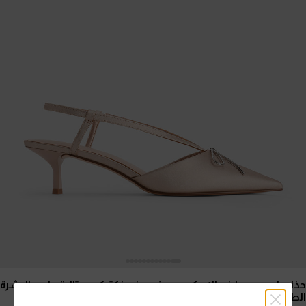
حذاء بامبس سلينجباك بكعب صغير وفيونكة كريستالية
- لون البشرة
الطبيعي