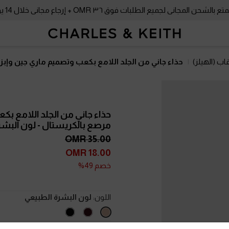
بالشحن المجاني لجميع الطلبات فوق ٣٦ OMR + إرجاع مجاني خلال 14 يومًا!
اب (الهيلز)
حذاء جاني من الجلد اللامع بكعب وتصميم ماري جين وإب
حذاء جاني من الجلد اللامع بك
مرصع بالكريستال
- لون البش
35.00 OMR
18.00 OMR
خصم 49%
اللون:
لون البشرة الطبيعي