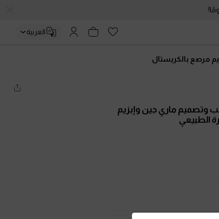
العربية
زيم مرصع بالكريستال
عب وتصميم ماري جين وإبزيم
رة الطبيعي