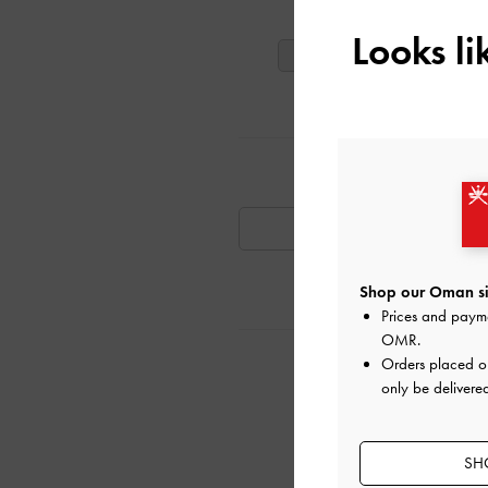
ت
Looks l
40
39
38
تٍ مشابهة
متوفر
Shop our Oman si
Prices and paym
OMR
.
ية
Orders placed 
only be delivere
SH