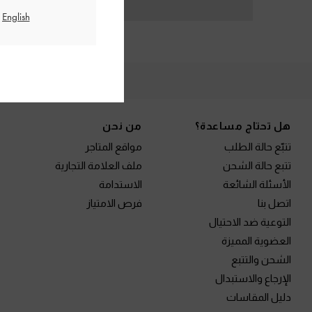
الم
Site footer
هل تحتاج مساعدة؟
من نحن
تتبّع حالة الطلب
مواقع المتاجر
تتبع حالة الشحن
ملف العلامة التجارية
الأسئلة الشائعة
الاستدامة
اتصل بنا
فرص الامتياز
التوعية ضد الاحتيال
العضوية المميزة
الشحن والتتبع
الإرجاع والاستبدال
دليل المقاسات