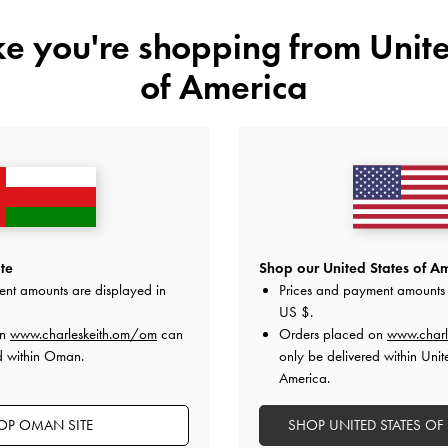
المقاس:
اختر المقاس
دليل المقاسا
ike you're shopping from
Unite
37
36
35
34
of America
41
هل أعجبكَ ما رأيت؟
عرض منتجا
غير 
أضف إلى قائمة الرغبات
te
Shop our United States of Am
ent amounts are displayed in
Prices and payment amounts 
US $
.
ملاحظات المحرر
تفاصيل المنتج وتعليمات العنا
on
www.charleskeith.om/om
can
Orders placed on
www.charl
العروض الحصرية
d within Oman.
only be delivered within Unit
الشحن والإرجاع
America.
OP OMAN SITE
SHOP UNITED STATES OF