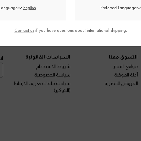
 Language:
Preferred Language:
Contact us
if you have questions about international shipping.
نتجات الجديدة
الأحذية
الحقائب
المحافظ
مختارات لك
التسوق معنا
السياسات القانونية
اش
مواقع المتجر
شروط الاستخدام
أدلة الموضة
سياسة الخصوصية
العروض الحصرية
سياسة ملفات تعريف الارتباط
(الكوكيز)