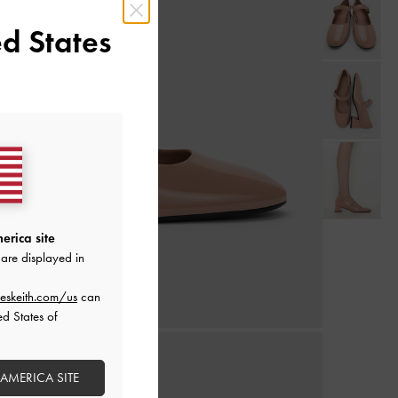
d States
erica site
are displayed in
eskeith.com/us
can
ed States of
 AMERICA SITE