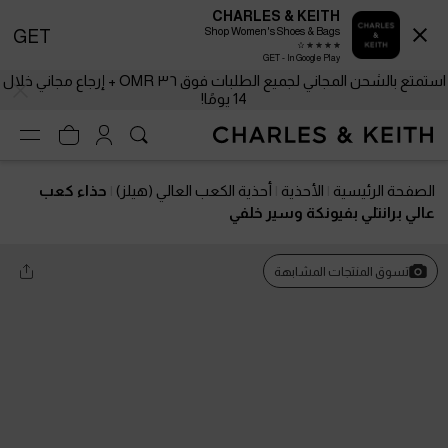
CHARLES & KEITH
Shop Women's Shoes & Bags
GET
GET - In Google Play
استمتع بالشحن المجاني لجميع الطلبات فوق ٣٦ OMR + إرجاع مجاني خلال
14 يومًا!
الصفحة الرئيسية
الأحذية
أحذية الكعب العالي (هيلز)
حذاء كعب
عالي برانتلي بفيونكة وسير خلفي
تسوق المنتجات المشابهة