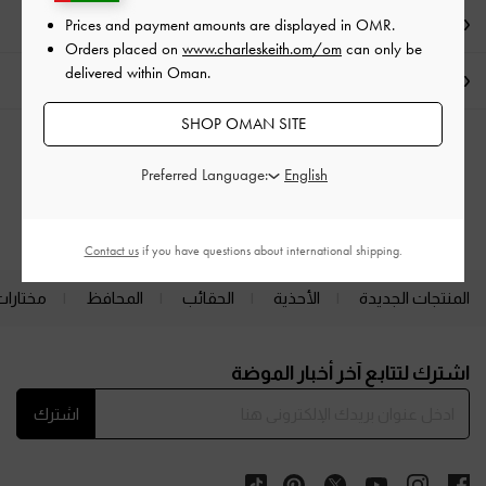
Prices and payment amounts are displayed in
OMR
.
العروض الحصرية
Orders placed on
www.charleskeith.om/om
can only be
delivered within Oman.
الشحن والإرجاع
SHOP OMAN SITE
الفئات ذات الصلة
Preferred Language:
كعب عالي
أحذية الكعب العالي (هيلز)
Contact us
if you have questions about international shipping.
المنتجات الجديدة
الأحذية
الحقائب
المحافظ
مختارات
Site footer
اشترك لتتابع آخر أخبار الموضة
اشترك