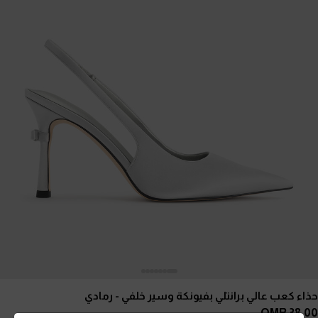
حذاء كعب عالي برانتلي بفيونكة وسير خلفي
- رمادي
38.00 OMR