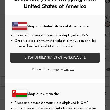
35.00 OMR
United States of America
اللون:
بيج
Shop our United States of America site
المقاس:
اختر المقاس
دليل المقاسات
Prices and payment amounts are displayed in
US $
.
Orders placed on
www.charleskeith.com/us
can only be
delivered within United States of America.
40
39
38
37
36
35
34
SHOP UNITED STATES OF AMERICA SITE
41
Preferred Language:
هل أعجبكَ ما رأيت؟
عرض منتجاتٍ مشابهة
ملاحظات المحرر
Shop our Oman site
Prices and payment amounts are displayed in
OMR
.
تفاصيل المنتج وتعليمات العناية
Orders placed on
www.charleskeith.om/om
can only be