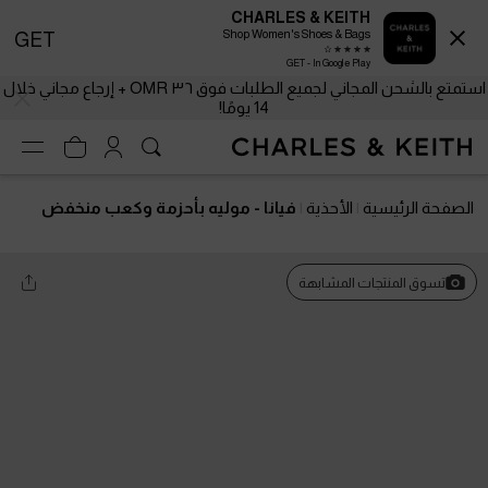
CHARLES & KEITH
Shop Women's Shoes & Bags
GET
GET - In Google Play
استمتع بالشحن المجاني لجميع الطلبات فوق ٣٦ OMR + إرجاع مجاني خلال
14 يومًا!
الصفحة الرئيسية
الأحذية
فيانا - موليه بأحزمة وكعب منخفض
تسوق المنتجات المشابهة